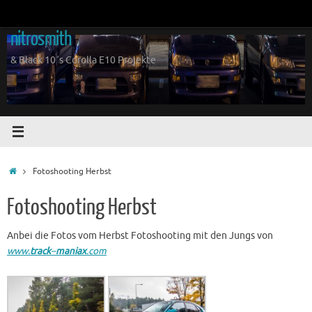
Zum
Inhalt
nitrosmith
springen
& Black 10´s Corolla E10 Projekte
Start
Fotoshooting Herbst
Fotoshooting Herbst
Anbei die Fotos vom Herbst Fotoshooting mit den Jungs von
www.
track
–
maniax
.com